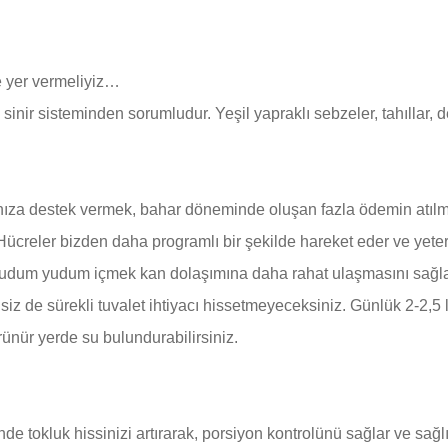
 yer vermeliyiz…
r sisteminden sorumludur. Yeşil yapraklı sebzeler, tahıllar, den
nıza destek vermek, bahar döneminde oluşan fazla ödemin atılmas
 Hücreler bizden daha programlı bir şekilde hareket eder ve yet
um yudum içmek kan dolaşımına daha rahat ulaşmasını sağlaya
z de sürekli tuvalet ihtiyacı hissetmeyeceksiniz. Günlük 2-2,5 li
rünür yerde su bulundurabilirsiniz.
de tokluk hissinizi artırarak, porsiyon kontrolünü sağlar ve sağl