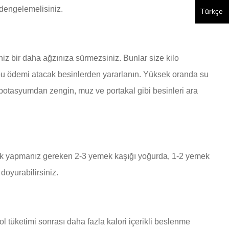
 dengelemelisiniz.
Türkçe
niz bir daha ağzınıza sürmezsiniz. Bunlar size kilo
 bu ödemi atacak besinlerden yararlanın. Yüksek oranda su
da potasyumdan zengin, muz ve portakal gibi besinleri ara
i tek yapmanız gereken 2-3 yemek kaşığı yoğurda, 1-2 yemek
doyurabilirsiniz.
ol tüketimi sonrası daha fazla kalori içerikli beslenme