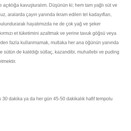
ze açıklığa kavuşturalım. Düşünün ki; hem tam yağlı süt ve
z, aralarda çayın yanında ikram edilen tel kadayıfları,
 bulundurarak hayatımızda ne de çok yağ ve şeker
 kırmızı et tüketimini azaltmak ve yerine tavuk göğsü veya
de birden fazla kullanmamak, mutlaka her ana öğünün yanında
e sütün de katıldığı sütlaç, kazandibi, muhallebi ve puding
etmektir.
k 30 dakika ya da her gün 45-50 dakikalık hafif tempolu