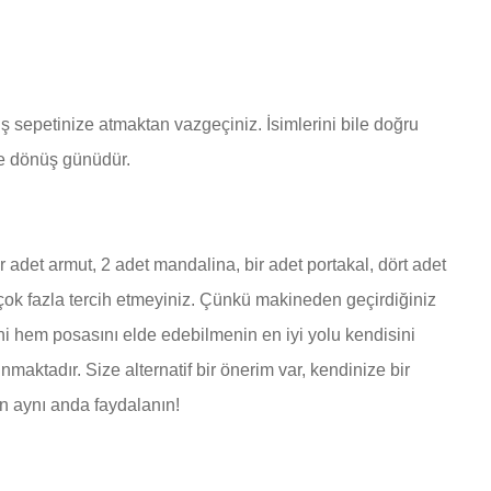
iş sepetinize atmaktan vazgeçiniz. İsimlerini bile doğru
re dönüş günüdür.
adet armut, 2 adet mandalina, bir adet portakal, dört adet
ı çok fazla tercih etmeyiniz. Çünkü makineden geçirdiğiniz
ni hem posasını elde edebilmenin en iyi yolu kendisini
aktadır. Size alternatif bir önerim var, kendinize bir
en aynı anda faydalanın!