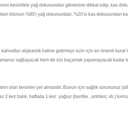
bının kesinlikle yağ dokusundan gitmesine dikkat edip, kas dok
oplam kilonun %80'i yağ dokusundan, %20'si kas dokusundan kay
hvaltıyı alışkanlık haline getirmeyi sizin için en önemli kural 
lamanızı sağlayacak hem de sizi kaçamak yapamayacak kadar to
in olan besinler yer almalıdır. Bunun için sağlık sorununuz (al
az 2 kez balık, haftada 1 kez yağsız (bonfile , antrikot, vb.) kırmı