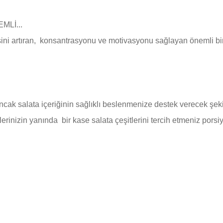
Lİ...
ssini artıran, konsantrasyonu ve motivasyonu sağlayan önemli bi
Ancak salata içeriğinin sağlıklı beslenmenize destek verecek şekil
rinizin yanında bir kase salata çeşitlerini tercih etmeniz porsi