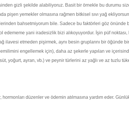
inden gizli şekilde alabiliyoruz. Basit bir örnekle bu durumu si
nda pişen yemekler olmasına rağmen bitkisel sıvı yağ ekliyorsunu
işlerinden bahsetmiyorum bile. Sadece bu faktörleri göz önünde
l edememe yani iradesizlik bizi alıkoyuyordur. İşin püf noktası,
tra yağ ilavesi etmeden pişirmek, aynı besin gruplarını bir öğün
emilimini engellemek için), daha az şekerle yapılan ve içerisind
süt, yoğurt, ayran, vb.) ve peynir türlerini az yağlı ve az tuzlu tük
r, hormonları düzenler ve ödemin atılmasına yardım eder. Günlü