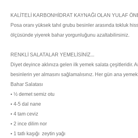
KALİTELİ KARBONHİDRAT KAYNAĞI OLAN YULAF ÖNEM
Posa oranı yüksek tahıl grubu besinler arasında tokluk hi
ölçüsünde yiyerek bahar yorgunluğunu azaltabilirsiniz.
RENKLİ SALATALAR YEMELİSİNİZ...
Diyet deyince aklınıza gelen ilk yemek salata çeşitleridir. 
besinlerin yer almasını sağlamalısınız. Her gün ana yemekle
Bahar Salatası
•
½ demet semiz otu
•
4-5 dal nane
•
4 tam ceviz
•
2 ince dilim nor
•
1 tatlı kaşığı zeytin yağı