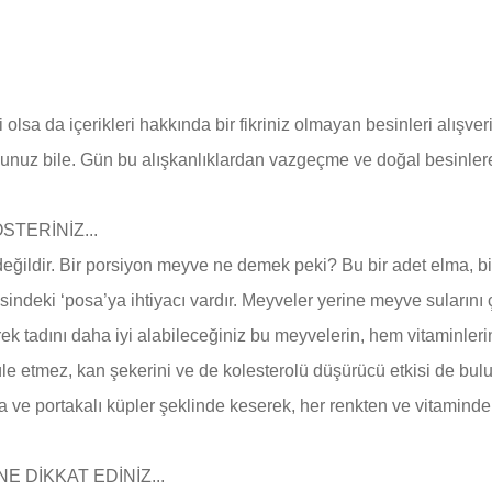
lsa da içerikleri hakkında bir fikriniz olmayan besinleri alışver
sunuz bile. Gün bu alışkanlıklardan vazgeçme ve doğal besinle
TERİNİZ...
ildir. Bir porsiyon meyve ne demek peki? Bu bir adet elma, bir 
isindeki ‘posa’ya ihtiyacı vardır. Meyveler yerine meyve suların
 tadını daha iyi alabileceğiniz bu meyvelerin, hem vitaminleri
 etmez, kan şekerini ve de kolesterolü düşürücü etkisi de bulunm
 ve portakalı küpler şeklinde keserek, her renkten ve vitamind
E DİKKAT EDİNİZ...