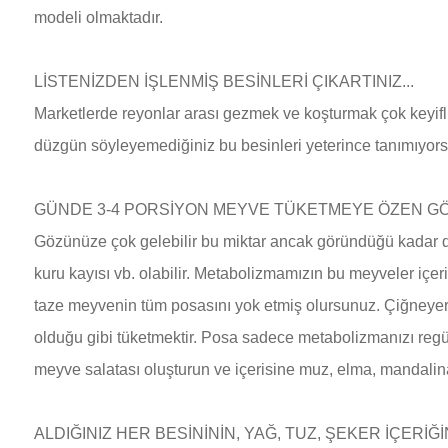
modeli olmaktadır.
LİSTENİZDEN İŞLENMİŞ BESİNLERİ ÇIKARTINIZ...
Marketlerde reyonlar arası gezmek ve koşturmak çok keyifli o
düzgün söyleyemediğiniz bu besinleri yeterince tanımıyor
GÜNDE 3-4 PORSİYON MEYVE TÜKETMEYE ÖZEN GÖS
Gözünüze çok gelebilir bu miktar ancak göründüğü kadar değ
kuru kayısı vb. olabilir. Metabolizmamızın bu meyveler içer
taze meyvenin tüm posasını yok etmiş olursunuz. Çiğneyerek
olduğu gibi tüketmektir. Posa sadece metabolizmanızı regüle
meyve salatası oluşturun ve içerisine muz, elma, mandalina
ALDIĞINIZ HER BESİNİNİN, YAĞ, TUZ, ŞEKER İÇERİĞİN