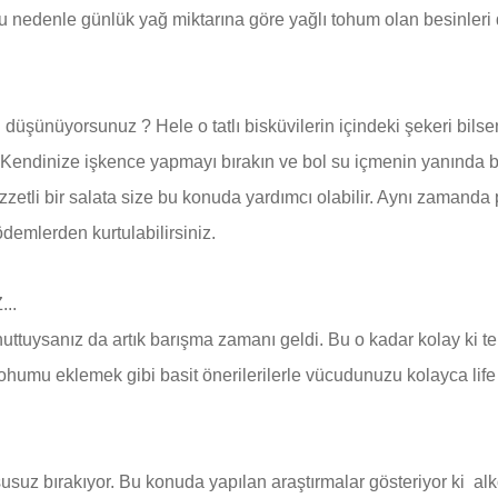
Bu nedenle günlük yağ miktarına göre yağlı tohum olan besinleri
 düşünüyorsunuz ? Hele o tatlı bisküvilerin içindeki şekeri bilse
r. Kendinize işkence yapmayı bırakın ve bol su içmenin yanında
 lezzetli bir salata size bu konuda yardımcı olabilir. Aynı zaman
emlerden kurtulabilirsiniz.
..
 unuttuysanız da artık barışma zamanı geldi. Bu o kadar kolay k
tohumu eklemek gibi basit önerilerilerle vücudunuzu kolayca life 
susuz bırakıyor. Bu konuda yapılan araştırmalar gösteriyor ki alk