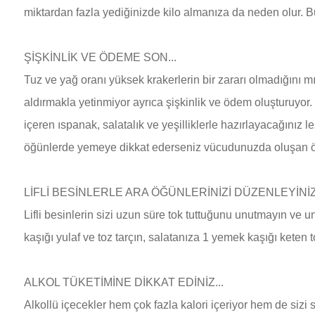
miktardan fazla yediğinizde kilo almanıza da neden olur. 
ŞİŞKİNLİK VE ÖDEME SON...
Tuz ve yağ oranı yüksek krakerlerin bir zararı olmadığını mı
aldırmakla yetinmiyor ayrıca şişkinlik ve ödem oluşturuyo
içeren ıspanak, salatalık ve yeşilliklerle hazırlayacağınız
öğünlerde yemeye dikkat ederseniz vücudunuzda oluşan öd
LİFLİ BESİNLERLE ARA ÖĞÜNLERİNİZİ DÜZENLEYİNİZ.
Lifli besinlerin sizi uzun süre tok tuttuğunu unutmayın ve
kaşığı yulaf ve toz tarçın, salatanıza 1 yemek kaşığı keten 
ALKOL TÜKETİMİNE DİKKAT EDİNİZ...
Alkollü içecekler hem çok fazla kalori içeriyor hem de sizi 