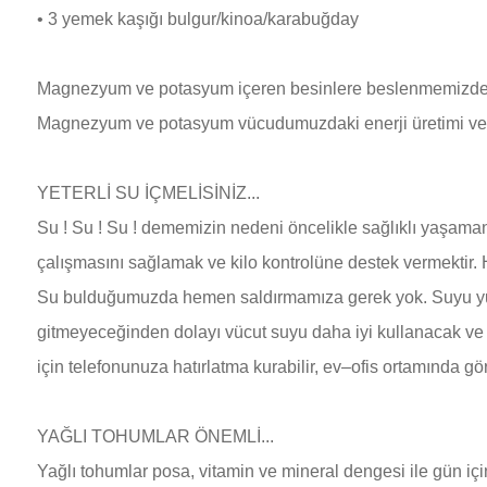
•
3 yemek kaşığı bulgur/kinoa/karabuğday
Magnezyum ve potasyum içeren besinlere beslenmemizde
Magnezyum ve potasyum vücudumuzdaki enerji üretimi ve sini
YETERLİ SU İÇMELİSİNİZ...
Su ! Su ! Su ! dememizin nedeni öncelikle sağlıklı yaşama
çalışmasını sağlamak ve kilo kontrolüne destek vermektir.
Su bulduğumuzda hemen saldırmamıza gerek yok. Suyu yud
gitmeyeceğinden dolayı vücut suyu daha iyi kullanacak ve si
için telefonunuza hatırlatma kurabilir, ev–ofis ortamında gö
YAĞLI TOHUMLAR ÖNEMLİ...
Yağlı tohumlar posa, vitamin ve mineral dengesi ile gün için